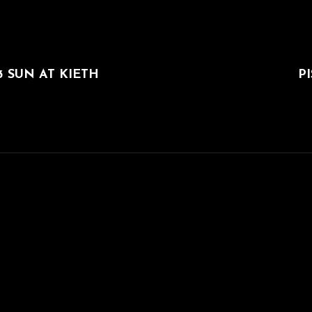
次
の
03 SUN AT KIETH
P
投
稿