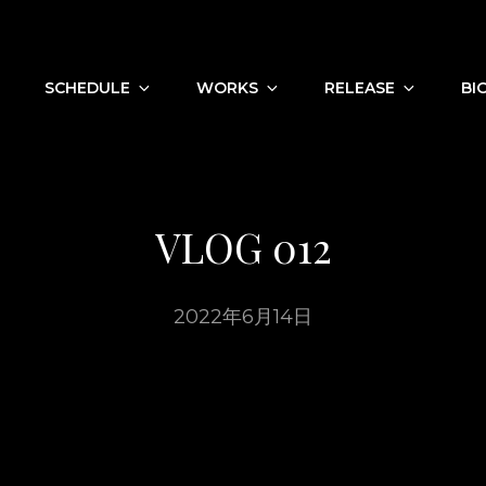
SCHEDULE
WORKS
RELEASE
BI
)
VLOG 012
2022年6月14日