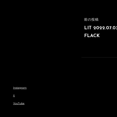
リ
ー
投
前の投稿
前
稿
の
LIT 2022.07.
投
FLACK
ナ
稿
ビ
ゲ
ー
シ
ョ
Instagram
ン
X
YouTube